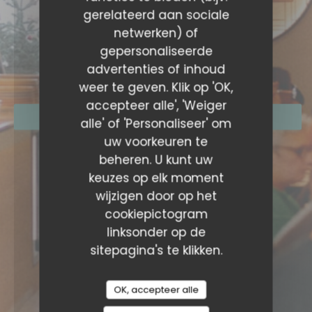
gerelateerd aan sociale
netwerken) of
gepersonaliseerde
AMORE HOSSEGOR
advertenties of inhoud
TRATTORIA
|
SOORTS-HOSSEGOR
weer te geven. Klik op 'OK,
accepteer alle', 'Weiger
RESERVEER EEN TAFEL
alle' of 'Personaliseer' om
uw voorkeuren te
beheren. U kunt uw
keuzes op elk moment
wijzigen door op het
cookiepictogram
linksonder op de
sitepagina's te klikken.
OK, accepteer alle