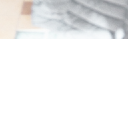
Amore Hossegor
Trattoria in het centrum van Hossegor.
Napolitaanse pizza's en zo. Huisgemaakt koken
met liefde.