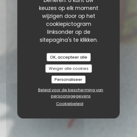
beheren. U kunt uw
keuzes op elk moment
wijzigen door op het
cookiepictogram
linksonder op de
sitepagina's te klikken.
OK, accepteer alle
Weiger alle cookies
Personaliseer
Beleid voor de bescherming van
persoonsgegevens
Cookiebeleid