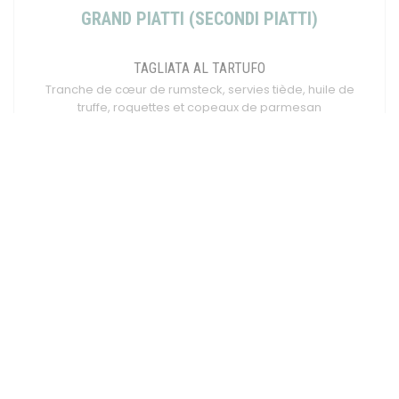
GRAND PIATTI (SECONDI PIATTI)
TAGLIATA AL TARTUFO
Tranche de cœur de rumsteck, servies tiède, huile de
truffe, roquettes et copeaux de parmesan
19,00 EUR
CALAMARI MARI E MONTI
Chipirons grillés à la plancha, sauce tartufata (
tomates cerises, olives, guanciale, pesto, vert)
accompagnement, au choix
ESCALOPE DE VEAU MILANESE
Fine escalope de noix de veau panée, comme en
Italie, citron, Accompagnement au choix
22,00 EUR