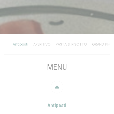
Antipasti
APERITIVO
PASTA & RISOTTO
GRAND PIATT
MENU
Antipasti