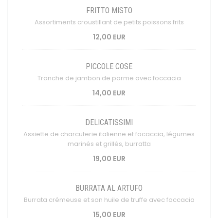
FRITTO MISTO
Assortiments croustillant de petits poissons frits
12,00 EUR
PICCOLE COSE
Tranche de jambon de parme avec foccacia
14,00 EUR
DELICATISSIMI
Assiette de charcuterie italienne et focaccia, légumes
marinés et grillés, burratta
19,00 EUR
BURRATA AL ARTUFO
Burrata crémeuse et son huile de truffe avec foccacia
15,00 EUR