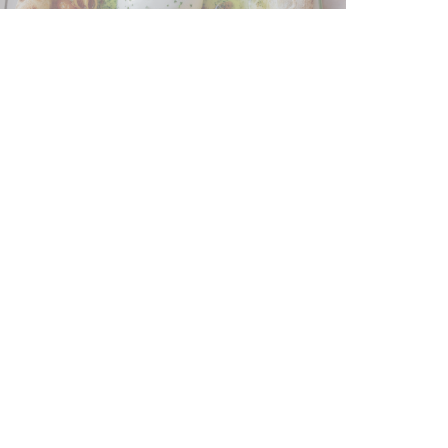
ord op de hoogte gehouden
*
hrijf je in op onze nieuwsbrief om gepersonaliseerde
mmunicatie en marketingaanbiedingen per e-mail van ons
 ontvangen.
ABONNEREN