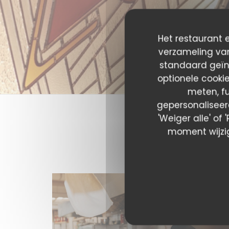
Het restaurant e
verzameling van
standaard geïn
optionele cooki
meten, fu
gepersonaliseerd
'Weiger alle' of
moment wijzig