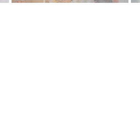
Neem contact met ons op
W
ent in een nieuw venster))
Sc
co
RESERVEER EEN TAFEL
te
nster))