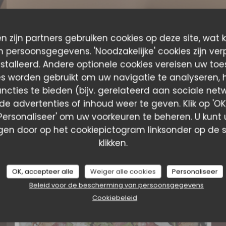
n zijn partners gebruiken cookies op deze site, wat 
 persoonsgegevens. 'Noodzakelijke' cookies zijn ver
stalleerd. Andere optionele cookies vereisen uw to
es worden gebruikt om uw navigatie te analyseren, he
ncties te bieden (bijv. gerelateerd aan sociale net
e advertenties of inhoud weer te geven. Klik op 'OK,
 'Personaliseer' om uw voorkeuren te beheren. U kunt
en door op het cookiepictogram linksonder op de s
klikken.
Photos
OK, accepteer alle
Weiger alle cookies
Personaliseer
Beleid voor de bescherming van persoonsgegevens
Cookiebeleid