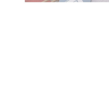
Plattegrond en Contact
((op
54 Av. Paul Lahary 40150 Soorts-Hossegor
05 58 36 11 20
Facebook ((opent in een nieuw venster))
Instagram ((opent in een nieuw ve