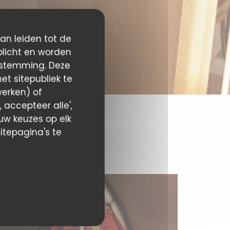
kan leiden tot de
plicht en worden
estemming. Deze
t sitepubliek te
werken) of
 accepteer alle',
 uw keuzes op elk
itepagina's te