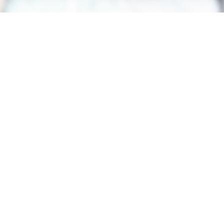
Amore Hossegor
Un Voyage d'Amore à Chaque Assiette
Bienvenue à notre table, où chaque plat est une
lettre d'amour adressée à l'Italie, un hommage à
ses terres et à ses saveurs authentiques.
Imaginée par @thecreatordan, cette carte est
une aventure sensorielle, un voyage au cœur des
paysages et des traditions italiennes.
Chaque bouchée transporte l'âme vibrante de
l'Italie, comme une brise douce venue des