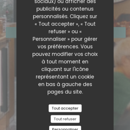
sociaux) ou afficher des
AMORE HOSSEGOR
publicités ou contenus
TRATTORIA
|
SOORTS-HOSSEGOR
personnalisés. Cliquez sur
« Tout accepter », « Tout
refuser » ou «
RÉSERVER
Personnaliser » pour gérer
vos préférences. Vous
pouvez modifier vos choix
à tout moment en
cliquant sur l'icône
représentant un cookie
en bas à gauche des
pages du site.
Tout accepter
Tout refuser
Personnaliser