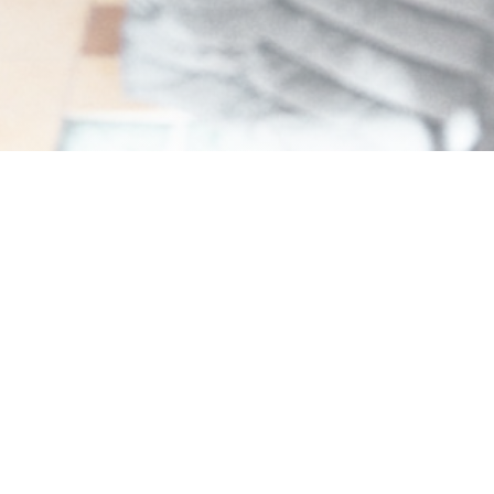
Amore Hossegor
Траттория в центре города Осгор. Неаполитанская
пицца и все такое. Домашняя кухня с любовью.
Часы работы