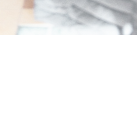
Amore Hossegor
Trattoria v centru města Hossegor. Neapolské
pizzy a tak. Domácí vaření s láskou.
Otevírací hodiny