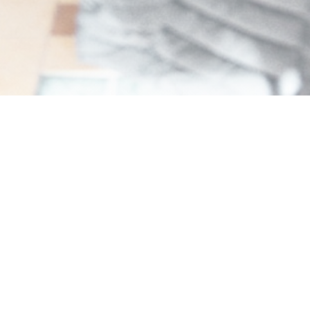
Amore Hossegor
Trattoria i centrum av Hossegor. Napolitanska
pizzor och allt det där. Hemlagad matlagning
med kärlek.