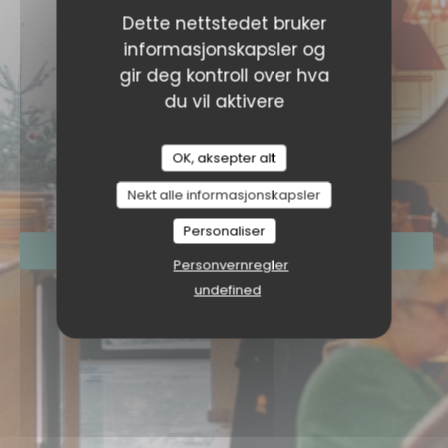
Dette nettstedet bruker
informasjonskapsler og
gir deg kontroll over hva
du vil aktivere
OK, aksepter alt
AMORE HOSSEGOR
|
SOORTS-HOSSEGOR
Nekt alle informasjonskapsler
Personaliser
BESTILL ET BORD
Personvernregler
undefined