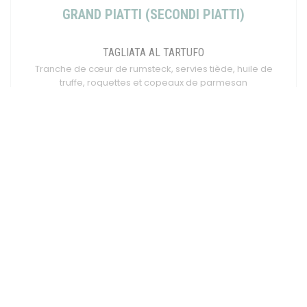
GRAND PIATTI (SECONDI PIATTI)
TAGLIATA AL TARTUFO
Tranche de cœur de rumsteck, servies tiède, huile de
truffe, roquettes et copeaux de parmesan
19,00 EUR
CALAMARI MARI E MONTI
Chipirons grillés à la plancha, sauce tartufata (
tomates cerises, olives, guanciale, pesto, vert)
accompagnement, au choix
ESCALOPE DE VEAU MILANESE
Fine escalope de noix de veau panée, comme en
Italie, citron, Accompagnement au choix
22,00 EUR