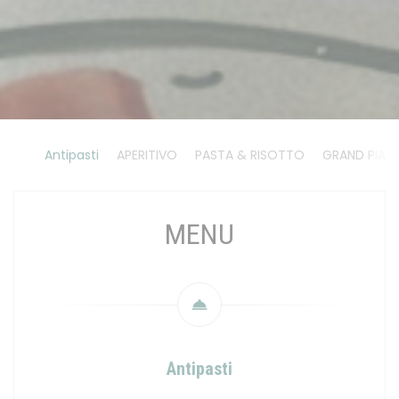
Antipasti
APERITIVO
PASTA & RISOTTO
GRAND PIATT
MENU
Antipasti