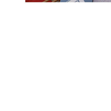
Kontakt
((öf
54 Av. Paul Lahary 40150 Soorts-Hossegor
05 58 36 11 20
Facebook ((öffnet ein neues Fenster))
Instagram ((öffnet ein neues Fenst