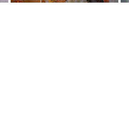
Uns kontaktieren
B
fnet ein neues Fenster))
Ab
Mi
RESERVIEREN
er
er))