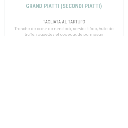
GRAND PIATTI (SECONDI PIATTI)
TAGLIATA AL TARTUFO
Tranche de cœur de rumsteck, servies tiède, huile de
truffe, roquettes et copeaux de parmesan
19,00 EUR
CALAMARI MARI E MONTI
Chipirons grillés à la plancha, sauce tartufata (
tomates cerises, olives, guanciale, pesto, vert)
accompagnement, au choix
ESCALOPE DE VEAU MILANESE
Fine escalope de noix de veau panée, comme en
Italie, citron, Accompagnement au choix
22,00 EUR