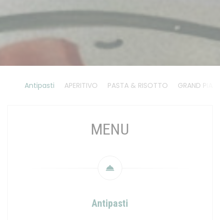
Antipasti
APERITIVO
PASTA & RISOTTO
GRAND PIATT
MENU
Antipasti